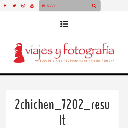
2chichen_7202_resu
lt