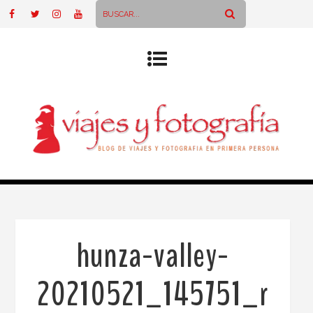
hunza-valley-
20210521_145751_r