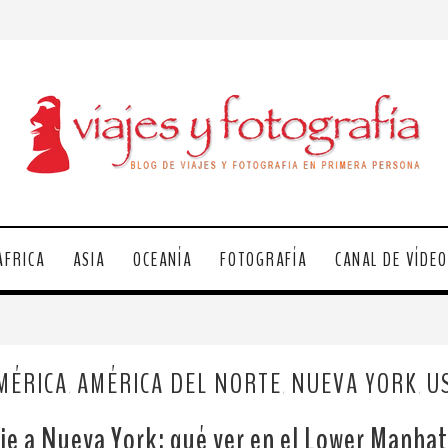
ÁFRICA
ASIA
OCEANÍA
FOTOGRAFÍA
CANAL DE VÍDE
MÉRICA
AMÉRICA DEL NORTE
NUEVA YORK
U
,
,
,
je a Nueva York: qué ver en el Lower Manha