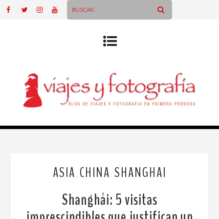
ASIA
CHINA
SHANGHAI
,
,
Shanghái: 5 visitas
imprescindibles que justifican un