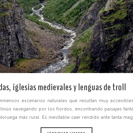
as, iglesias medievales y lenguas de troll
.
inmensos escenarios naturales que resultan muy accesibl
ntinúo navegando por los fiordos, encontrando paisajes fant
oruega más rural. Es inevitable caer rendido ante tanta mag