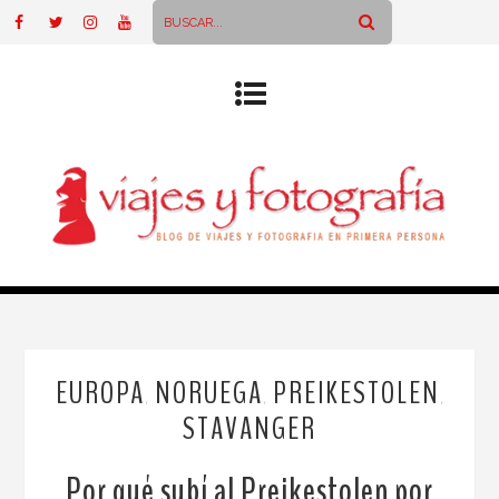
EUROPA
NORUEGA
PREIKESTOLEN
,
,
,
STAVANGER
Por qué subí al Preikestolen por