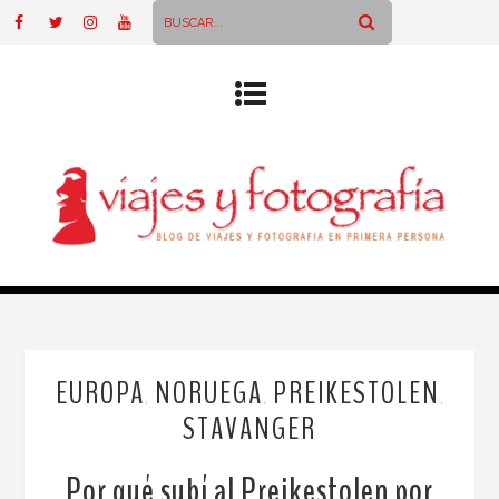
EUROPA
NORUEGA
PREIKESTOLEN
,
,
,
STAVANGER
Por qué subí al Preikestolen por