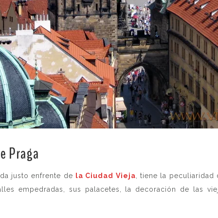
de Praga
.
ada justo enfrente de
la Ciudad Vieja
, tiene la peculiarida
alles empedradas, sus palacetes, la decoración de las viej