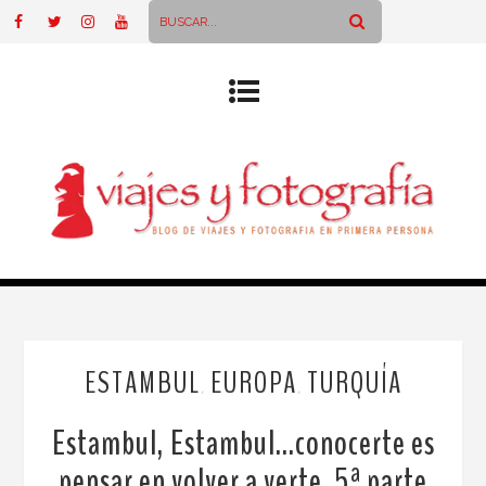
ESTAMBUL
EUROPA
TURQUÍA
,
,
Estambul, Estambul…conocerte es
pensar en volver a verte. 5ª parte