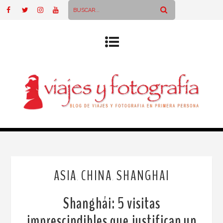
ASIA
CHINA
SHANGHAI
,
,
Shanghái: 5 visitas
imprescindibles que justifican un