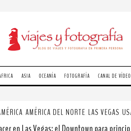
ÁFRICA
ASIA
OCEANÍA
FOTOGRAFÍA
CANAL DE VÍDE
AMÉRICA
AMÉRICA DEL NORTE
LAS VEGAS
US
,
,
,
acer en Las Vegas: el Downtown para princip