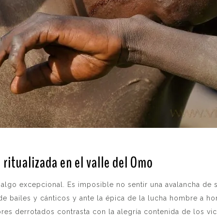
a ritualizada en el valle del Omo
.
 algo excepcional. Es imposible no sentir una avalancha de 
 de bailes y cánticos y ante la épica de la lucha hombre a ho
res derrotados contrasta con la alegría contenida de los vi