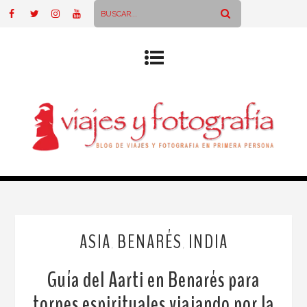
ASIA
BENARÉS
INDIA
,
,
Guía del Aarti en Benarés para
torpes espirituales viajando por la