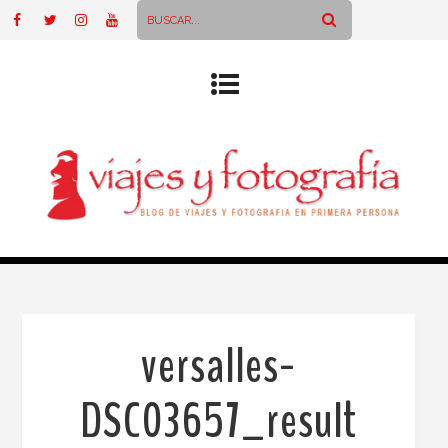
versalles-
DSC03657_result