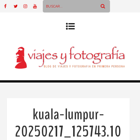
kuala-lumpur-
20250217_125743.10