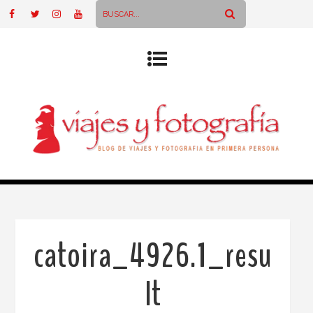
catoira_4926.1_resu
lt