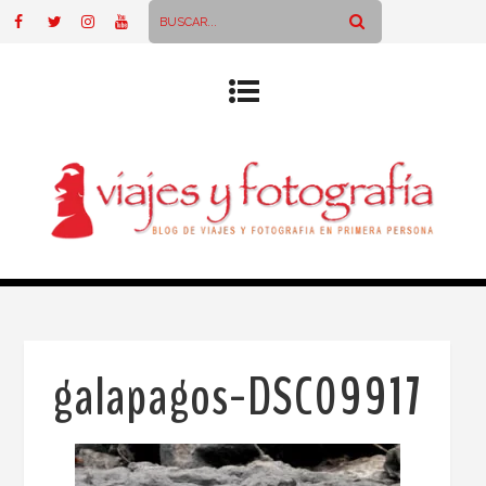
galapagos-DSC09917