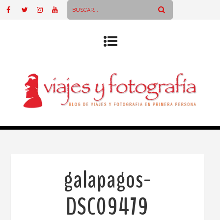
galapagos-
DSC09479