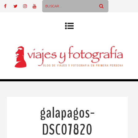
galapagos-
DSC07820