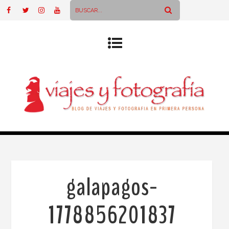
galapagos-
1778856201837