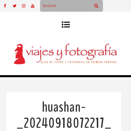
huashan-
_20240918072217_