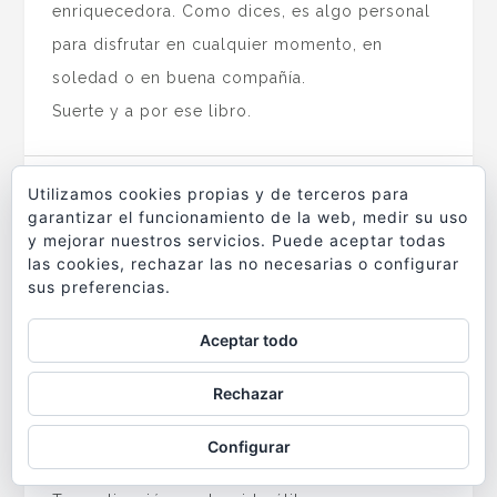
enriquecedora. Como dices, es algo personal
para disfrutar en cualquier momento, en
soledad o en buena compañía.
Suerte y a por ese libro.
Utilizamos cookies propias y de terceros para
RESPONDER
garantizar el funcionamiento de la web, medir su uso
y mejorar nuestros servicios. Puede aceptar todas
JORGE LUIS LARDONE
las cookies, rechazar las no necesarias o configurar
15/07/2020 at 2:58 AM
sus preferencias.
Muchas gracias por explicar tan bien la
realidad. Edité mi primer libro de fotografías |
Aceptar todo
El color del Jazz | en papel en el 2007 y la
Rechazar
experiencia ha sido similar. Como sea, ahora
estoy preparando el segundo, y luego seguirá
Configurar
un tercero.