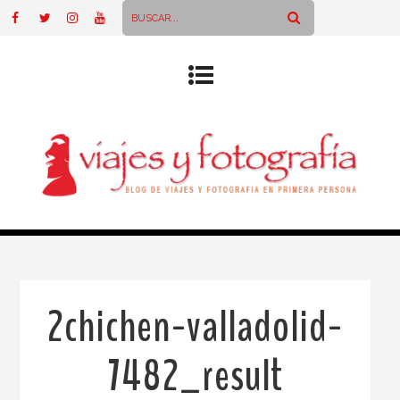
2chichen-valladolid-
7482_result