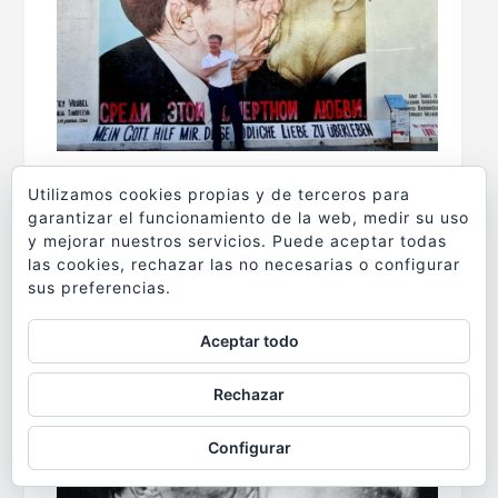
Mein Gott hilf mir, diese tödliche Liebe zu
Utilizamos cookies propias y de terceros para
garantizar el funcionamiento de la web, medir su uso
überleben
(«Dios mío, ayúdame a sobrevivir a
y mejorar nuestros servicios. Puede aceptar todas
este amor letal»), del artista ruso
Dimitri
las cookies, rechazar las no necesarias o configurar
Vrubel
, es una de las obras más buscadas en
sus preferencias.
la East Side Gallery
Aceptar todo
Rechazar
Configurar