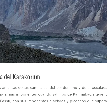
ra del Karakorum
.
os amantes de las caminatas, del senderismo y de la escalad
avía más imponentes cuando salimos de Karimabad siguiendo 
y Passu, con sus imponentes glaciares y picachos que super