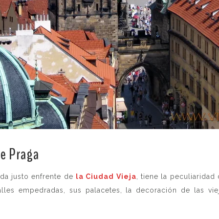
de Praga
.
ada justo enfrente de
la Ciudad Vieja
, tiene la peculiarida
alles empedradas, sus palacetes, la decoración de las viej