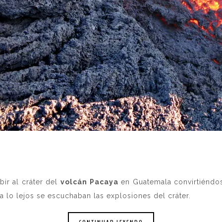
ir al cráter del
volcán Pacaya
en Guatemala convirtiéndose
a lo lejos se escuchaban las explosiones del cráter.