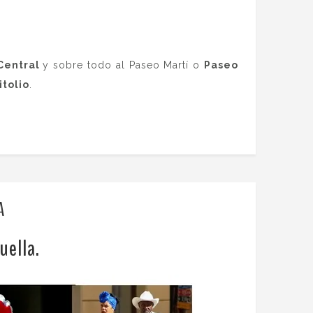
Central
y sobre todo al Paseo Martí o
Paseo
itolio
.
A
uella.