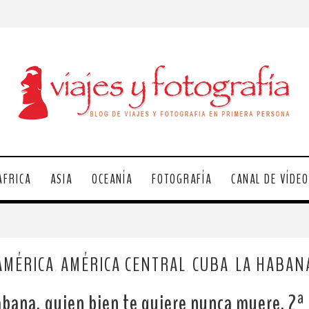
ÁFRICA
ASIA
OCEANÍA
FOTOGRAFÍA
CANAL DE VÍDE
AMÉRICA
AMÉRICA CENTRAL
CUBA
LA HABAN
,
,
,
bana, quien bien te quiere nunca muere. 2ª