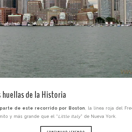
 huellas de la Historia
.
parte de este recorrido por Boston
, la línea roja del F
onito y más grande que el “
Little Italy
” de Nueva York.