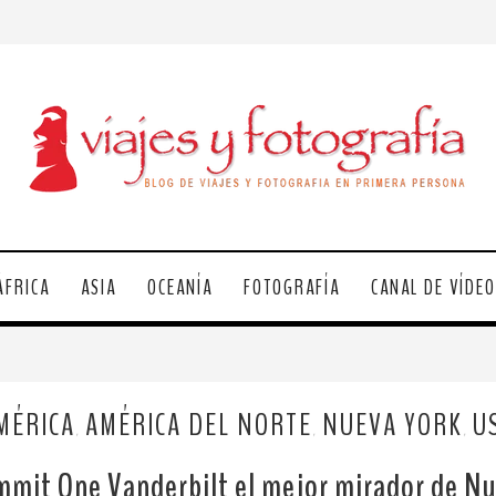
ÁFRICA
ASIA
OCEANÍA
FOTOGRAFÍA
CANAL DE VÍDE
MÉRICA
AMÉRICA DEL NORTE
NUEVA YORK
U
,
,
,
mmit One Vanderbilt el mejor mirador de N