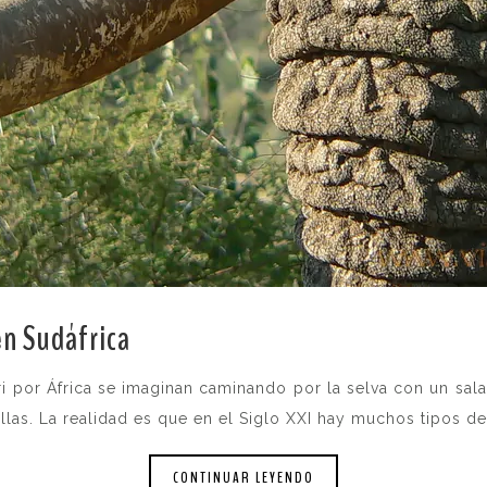
en Sudáfrica
.
i por África se imaginan caminando por la selva con un sal
las. La realidad es que en el Siglo XXI hay muchos tipos de 
CONTINUAR LEYENDO