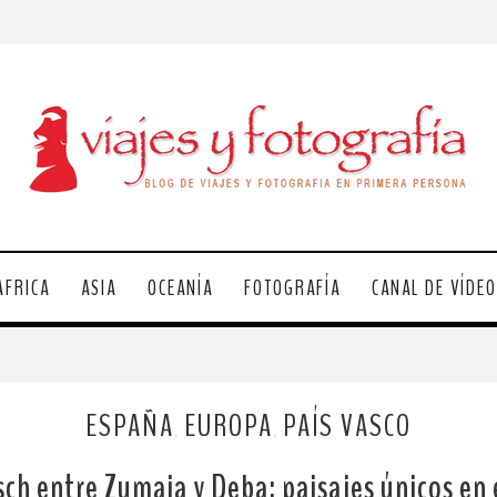
ÁFRICA
ASIA
OCEANÍA
FOTOGRAFÍA
CANAL DE VÍDE
ESPAÑA
EUROPA
PAÍS VASCO
,
,
sch entre Zumaia y Deba: paisajes únicos en 