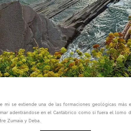
nte mi se extiende una de las formaciones geológicas más 
l mar adentrándose en el Cantábrico como si fuera el lomo d
ntre Zumaia y Deba.