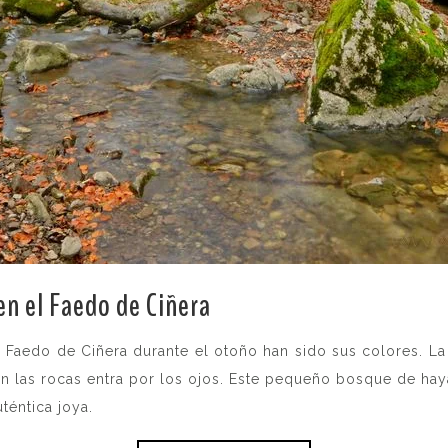
en el Faedo de Ciñera
.
Faedo de Ciñera durante el otoño han sido sus colores. La 
 las rocas entra por los ojos. Este pequeño bosque de hay
uténtica joya.