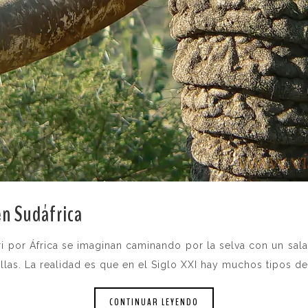
en Sudáfrica
.
i por África se imaginan caminando por la selva con un sal
las. La realidad es que en el Siglo XXI hay muchos tipos de 
CONTINUAR LEYENDO