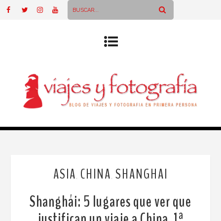
ASIA
CHINA
SHANGHAI
,
,
Shanghái: 5 lugares que ver que
justifican un viaje a China. 1ª