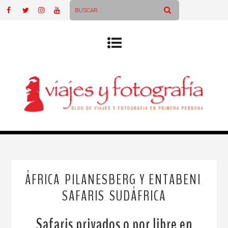
ÁFRICA
PILANESBERG Y ENTABENI
,
,
SAFARIS
SUDÁFRICA
,
Safaris privados o por libre en