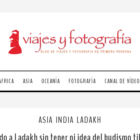
ÁFRICA
ASIA
OCEANÍA
FOTOGRAFÍA
CANAL DE VÍDE
ASIA
INDIA
LADAKH
,
,
do a Ladakh sin tener ni idea del budismo t