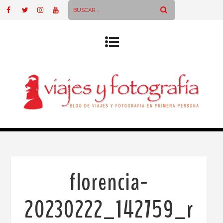
florencia-
20230222_142759_r