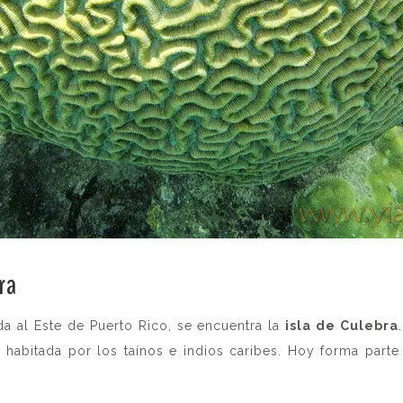
ra
.
da al Este de Puerto Rico, se encuentra la
isla de Culebra
habitada por los taínos e indios caribes. Hoy forma parte 