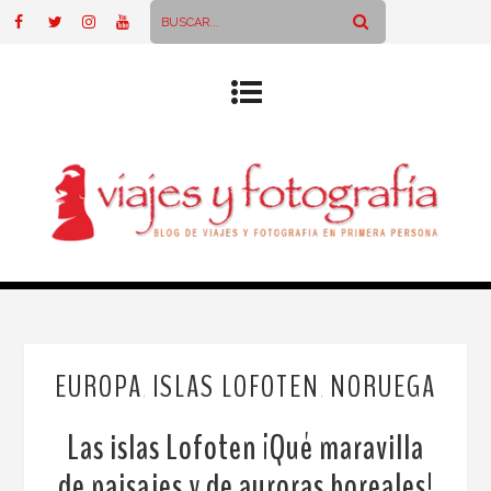
EUROPA
ISLAS LOFOTEN
NORUEGA
,
,
Las islas Lofoten ¡Qué maravilla
de paisajes y de auroras boreales!