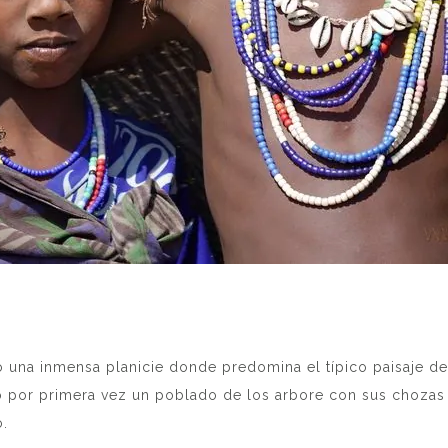
 una inmensa planicie donde predomina el típico paisaje de 
 por primera vez un poblado de los arbore con sus chozas 
o.