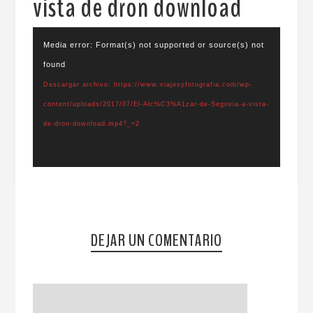
vista de dron download
Reproductor
Media error: Format(s) not supported or source(s) not
de
found
vídeo
Descargar archivo: https://www.viajesyfotografia.com/wp-
content/uploads/2017/07/El-Alc%C3%A1zar-de-Segovia-a-vista-
de-dron-download.mp4?_=2
DEJAR UN COMENTARIO