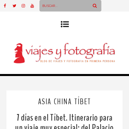
ASIA
CHINA
TÍBET
,
,
7 días en el Tíbet. Itinerario para
un viaje muy especial: del Palacio