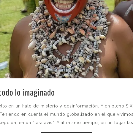
 todo lo imaginado
.
lto en un halo de misterio y desinformación. Y en pleno S.X
eniendo en cuenta el mundo globalizado en el que vivimos,
epción, en un “rara avis”. Y al mismo tiempo, en un lugar fas