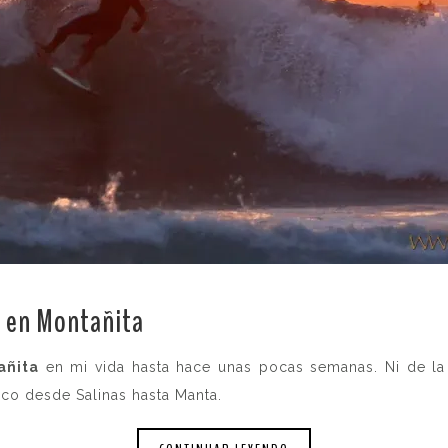
r en Montañita
.
añita
en mi vida hasta hace unas pocas semanas. Ni de l
ico desde Salinas hasta Manta.