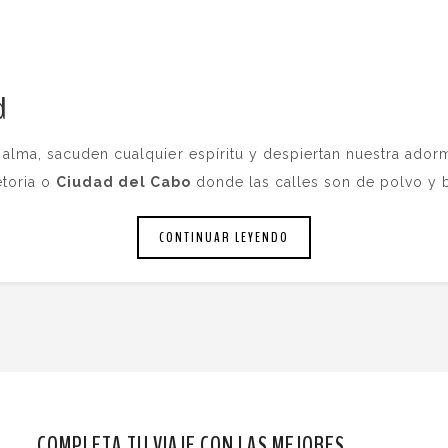
d
.
alma, sacuden cualquier espíritu y despiertan nuestra ador
etoria o
Ciudad del Cabo
donde las calles son de polvo y b
CONTINUAR LEYENDO
COMPLETA TU VIAJE CON LAS MEJORES