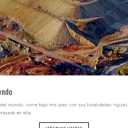
mundo
.
do del mundo, corre bajo mis pies con sus tonalidades rojiza
teresada en ella.