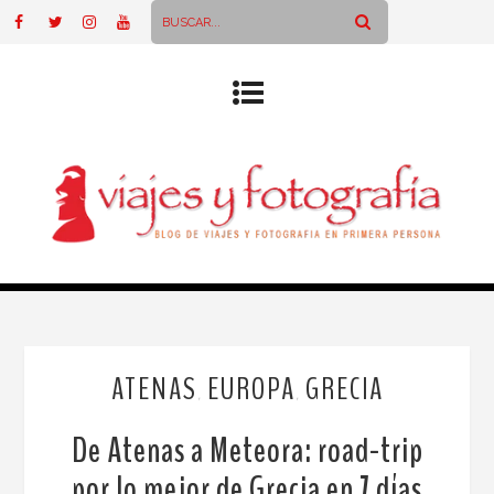
ATENAS
EUROPA
GRECIA
,
,
De Atenas a Meteora: road-trip
por lo mejor de Grecia en 7 días