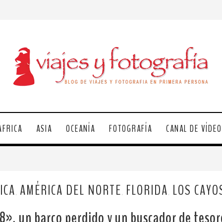
ÁFRICA
ASIA
OCEANÍA
FOTOGRAFÍA
CANAL DE VÍDE
ICA
AMÉRICA DEL NORTE
FLORIDA
LOS CAYO
,
,
,
8», un barco perdido y un buscador de teso