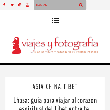
ASIA
CHINA
TÍBET
,
,
Lhasa: guía para viajar al corazón
espiritual del Tíbet entre fe,